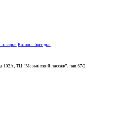
 товаров
Каталог брендов
 д.102А, ТЦ "Марьинский пассаж", пав.67/2