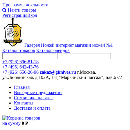
Программа лояльности
Найти товары
Регистрация
Вход
Галерея Ножей
интернет
магазин ножей №1
Каталог товаров
Каталог брендов
+7 (926) 696-81-18
+7 (495) 642-43-76
+7 (926) 656-26-96
zakaz@gknives.ru
г.Москва,
ул.Люблинская, д.102А, ТЦ "Марьинский пассаж", пав.67/2
Главная
Выгодные предложения
Символика на заказ
Контакты
Доставка и оплата
товаров
на сумму
0 Р