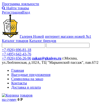
Программа лояльности
Найти товары
Регистрация
Вход
Галерея Ножей
интернет
магазин ножей №1
Каталог товаров
Каталог брендов
+7 (926) 696-81-18
+7 (495) 642-43-76
+7 (926) 656-26-96
zakaz@gknives.ru
г.Москва,
ул.Люблинская, д.102А, ТЦ "Марьинский пассаж", пав.67/2
Главная
Выгодные предложения
Символика на заказ
Контакты
Доставка и оплата
товаров
на сумму
0 Р