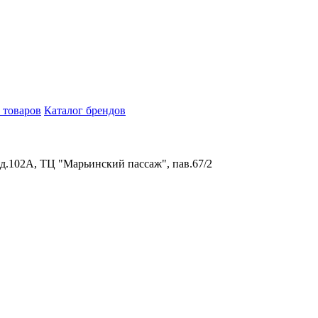
 товаров
Каталог брендов
 д.102А, ТЦ "Марьинский пассаж", пав.67/2