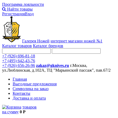
Программа лояльности
Найти товары
Регистрация
Вход
Галерея Ножей
интернет
магазин ножей №1
Каталог товаров
Каталог брендов
+7 (926) 696-81-18
+7 (495) 642-43-76
+7 (926) 656-26-96
zakaz@gknives.ru
г.Москва,
ул.Люблинская, д.102А, ТЦ "Марьинский пассаж", пав.67/2
Главная
Выгодные предложения
Символика на заказ
Контакты
Доставка и оплата
товаров
на сумму
0 Р