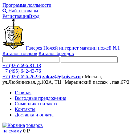
Программа лояльности
Найти товары
Регистрация
Вход
Галерея Ножей
интернет
магазин ножей №1
Каталог товаров
Каталог брендов
+7 (926) 696-81-18
+7 (495) 642-43-76
+7 (926) 656-26-96
zakaz@gknives.ru
г.Москва,
ул.Люблинская, д.102А, ТЦ "Марьинский пассаж", пав.67/2
Главная
Выгодные предложения
Символика на заказ
Контакты
Доставка и оплата
товаров
на сумму
0 Р