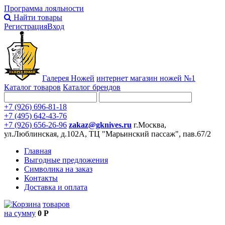
Программа лояльности
Найти товары
Регистрация
Вход
Галерея Ножей
интернет
магазин ножей №1
Каталог товаров
Каталог брендов
+7 (926) 696-81-18
+7 (495) 642-43-76
+7 (926) 656-26-96
zakaz@gknives.ru
г.Москва,
ул.Люблинская, д.102А, ТЦ "Марьинский пассаж", пав.67/2
Главная
Выгодные предложения
Символика на заказ
Контакты
Доставка и оплата
товаров
на сумму
0 Р