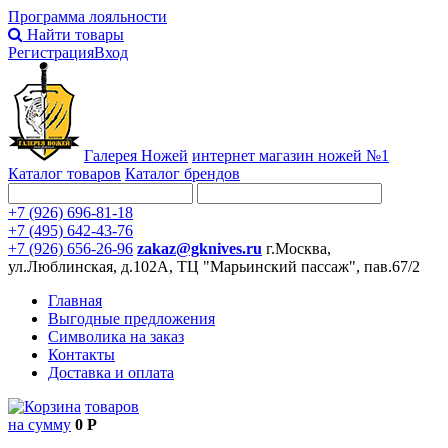
Программа лояльности
Найти товары
Регистрация
Вход
Галерея Ножей
интернет
магазин ножей №1
Каталог товаров
Каталог брендов
+7 (926) 696-81-18
+7 (495) 642-43-76
+7 (926) 656-26-96
zakaz@gknives.ru
г.Москва,
ул.Люблинская, д.102А, ТЦ "Марьинский пассаж", пав.67/2
Главная
Выгодные предложения
Символика на заказ
Контакты
Доставка и оплата
товаров
на сумму
0 Р