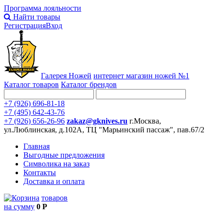
Программа лояльности
Найти товары
Регистрация
Вход
Галерея Ножей
интернет
магазин ножей №1
Каталог товаров
Каталог брендов
+7 (926) 696-81-18
+7 (495) 642-43-76
+7 (926) 656-26-96
zakaz@gknives.ru
г.Москва,
ул.Люблинская, д.102А, ТЦ "Марьинский пассаж", пав.67/2
Главная
Выгодные предложения
Символика на заказ
Контакты
Доставка и оплата
товаров
на сумму
0 Р