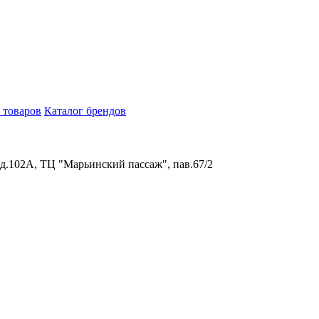
 товаров
Каталог брендов
 д.102А, ТЦ "Марьинский пассаж", пав.67/2