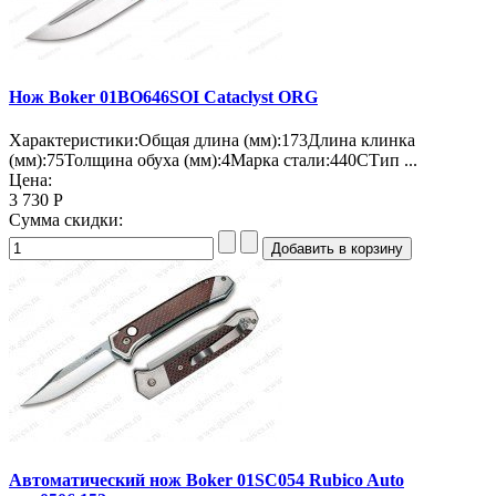
Нож Boker 01BO646SOI Cataclyst ORG
Характеристики:Общая длина (мм):173Длина клинка
(мм):75Толщина обуха (мм):4Марка стали:440СТип ...
Цена:
3 730 Р
Сумма скидки:
Автоматический нож Boker 01SC054 Rubico Auto