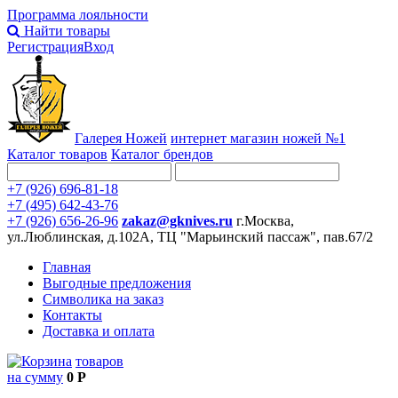
Программа лояльности
Найти товары
Регистрация
Вход
Галерея Ножей
интернет
магазин ножей №1
Каталог товаров
Каталог брендов
+7 (926) 696-81-18
+7 (495) 642-43-76
+7 (926) 656-26-96
zakaz@gknives.ru
г.Москва,
ул.Люблинская, д.102А, ТЦ "Марьинский пассаж", пав.67/2
Главная
Выгодные предложения
Символика на заказ
Контакты
Доставка и оплата
товаров
на сумму
0 Р