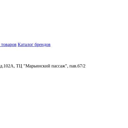
 товаров
Каталог брендов
 д.102А, ТЦ "Марьинский пассаж", пав.67/2