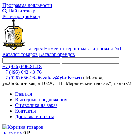
Программа лояльности
Найти товары
Регистрация
Вход
Галерея Ножей
интернет
магазин ножей №1
Каталог товаров
Каталог брендов
+7 (926) 696-81-18
+7 (495) 642-43-76
+7 (926) 656-26-96
zakaz@gknives.ru
г.Москва,
ул.Люблинская, д.102А, ТЦ "Марьинский пассаж", пав.67/2
Главная
Выгодные предложения
Символика на заказ
Контакты
Доставка и оплата
товаров
на сумму
0 Р