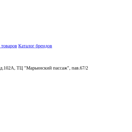
 товаров
Каталог брендов
 д.102А, ТЦ "Марьинский пассаж", пав.67/2