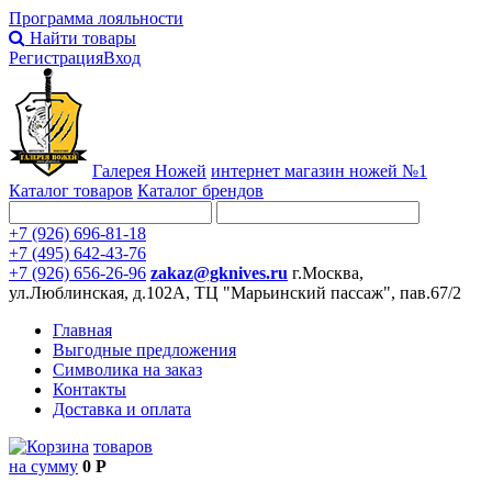
Программа лояльности
Найти товары
Регистрация
Вход
Галерея Ножей
интернет
магазин ножей №1
Каталог товаров
Каталог брендов
+7 (926) 696-81-18
+7 (495) 642-43-76
+7 (926) 656-26-96
zakaz@gknives.ru
г.Москва,
ул.Люблинская, д.102А, ТЦ "Марьинский пассаж", пав.67/2
Главная
Выгодные предложения
Символика на заказ
Контакты
Доставка и оплата
товаров
на сумму
0 Р