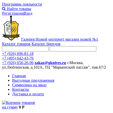
Программа лояльности
Найти товары
Регистрация
Вход
Галерея Ножей
интернет
магазин ножей №1
Каталог товаров
Каталог брендов
+7 (926) 696-81-18
+7 (495) 642-43-76
+7 (926) 656-26-96
zakaz@gknives.ru
г.Москва,
ул.Люблинская, д.102А, ТЦ "Марьинский пассаж", пав.67/2
Главная
Выгодные предложения
Символика на заказ
Контакты
Доставка и оплата
товаров
на сумму
0 Р