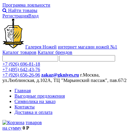
Программа лояльности
Найти товары
Регистрация
Вход
Галерея Ножей
интернет
магазин ножей №1
Каталог товаров
Каталог брендов
+7 (926) 696-81-18
+7 (495) 642-43-76
+7 (926) 656-26-96
zakaz@gknives.ru
г.Москва,
ул.Люблинская, д.102А, ТЦ "Марьинский пассаж", пав.67/2
Главная
Выгодные предложения
Символика на заказ
Контакты
Доставка и оплата
товаров
на сумму
0 Р