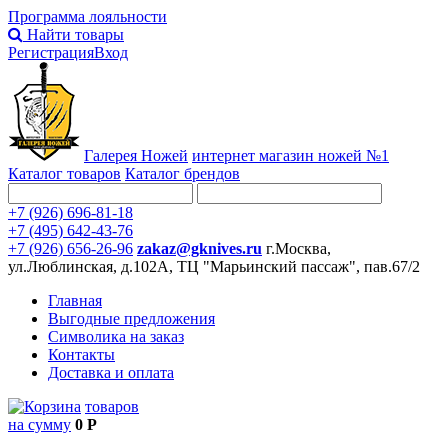
Программа лояльности
Найти товары
Регистрация
Вход
Галерея Ножей
интернет
магазин ножей №1
Каталог товаров
Каталог брендов
+7 (926) 696-81-18
+7 (495) 642-43-76
+7 (926) 656-26-96
zakaz@gknives.ru
г.Москва,
ул.Люблинская, д.102А, ТЦ "Марьинский пассаж", пав.67/2
Главная
Выгодные предложения
Символика на заказ
Контакты
Доставка и оплата
товаров
на сумму
0 Р