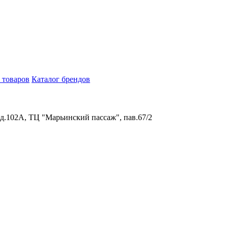
 товаров
Каталог брендов
 д.102А, ТЦ "Марьинский пассаж", пав.67/2