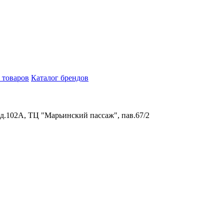
 товаров
Каталог брендов
 д.102А, ТЦ "Марьинский пассаж", пав.67/2