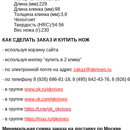
Длина (мм):229
Длина клинка (мм):98
Толщина клинка (мм):3,9
Чехол:нет
Твердость (HRC):54-56
Вес ножа (г):230
КАК CДЕЛАТЬ ЗАКАЗ И КУПИТЬ НОЖ
- используя корзину сайта
- используя кнопку "купить в 2 клика"
- по электронной почте на адрес
zakaz@gknives.ru
- по телефону 8 (926) 696-81-18, 8 (495) 642-43-76, 8 (926) 
- в группе
www.ok.ru/gknives
- в группе
www.vk.com/gknives
- в группе
https://
t.me/gk_gknives
- в группе
https://max.ru/gknives
Минимальная сумма заказа на доставку по Москве