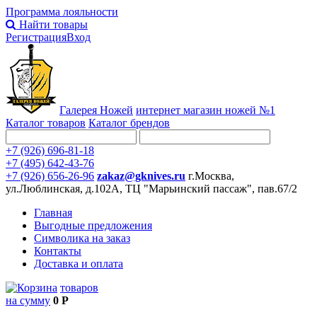
Программа лояльности
Найти товары
Регистрация
Вход
Галерея Ножей
интернет
магазин ножей №1
Каталог товаров
Каталог брендов
+7 (926) 696-81-18
+7 (495) 642-43-76
+7 (926) 656-26-96
zakaz@gknives.ru
г.Москва,
ул.Люблинская, д.102А, ТЦ "Марьинский пассаж", пав.67/2
Главная
Выгодные предложения
Символика на заказ
Контакты
Доставка и оплата
товаров
на сумму
0 Р