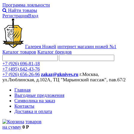
Программа лояльности
Найти товары
Регистрация
Вход
Галерея Ножей
интернет
магазин ножей №1
Каталог товаров
Каталог брендов
+7 (926) 696-81-18
+7 (495) 642-43-76
+7 (926) 656-26-96
zakaz@gknives.ru
г.Москва,
ул.Люблинская, д.102А, ТЦ "Марьинский пассаж", пав.67/2
Главная
Выгодные предложения
Символика на заказ
Контакты
Доставка и оплата
товаров
на сумму
0 Р