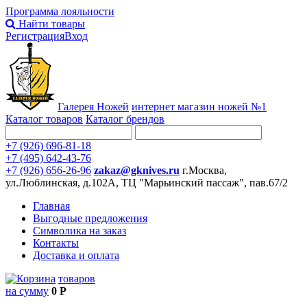
Программа лояльности
Найти товары
Регистрация
Вход
Галерея Ножей
интернет
магазин ножей №1
Каталог товаров
Каталог брендов
+7 (926) 696-81-18
+7 (495) 642-43-76
+7 (926) 656-26-96
zakaz@gknives.ru
г.Москва,
ул.Люблинская, д.102А, ТЦ "Марьинский пассаж", пав.67/2
Главная
Выгодные предложения
Символика на заказ
Контакты
Доставка и оплата
товаров
на сумму
0 Р