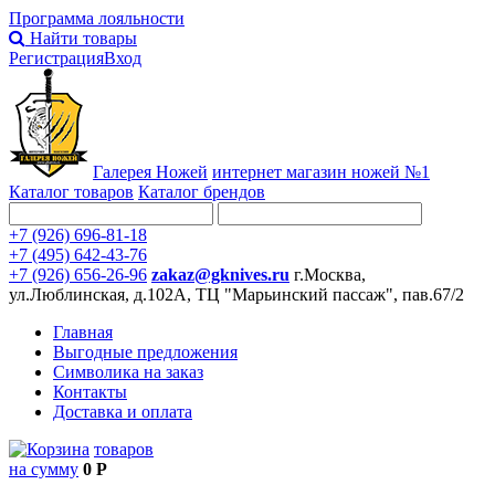
Программа лояльности
Найти товары
Регистрация
Вход
Галерея Ножей
интернет
магазин ножей №1
Каталог товаров
Каталог брендов
+7 (926) 696-81-18
+7 (495) 642-43-76
+7 (926) 656-26-96
zakaz@gknives.ru
г.Москва,
ул.Люблинская, д.102А, ТЦ "Марьинский пассаж", пав.67/2
Главная
Выгодные предложения
Символика на заказ
Контакты
Доставка и оплата
товаров
на сумму
0 Р