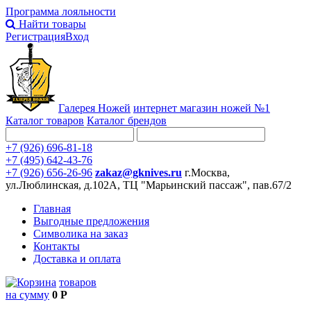
Программа лояльности
Найти товары
Регистрация
Вход
Галерея Ножей
интернет
магазин ножей №1
Каталог товаров
Каталог брендов
+7 (926) 696-81-18
+7 (495) 642-43-76
+7 (926) 656-26-96
zakaz@gknives.ru
г.Москва,
ул.Люблинская, д.102А, ТЦ "Марьинский пассаж", пав.67/2
Главная
Выгодные предложения
Символика на заказ
Контакты
Доставка и оплата
товаров
на сумму
0 Р