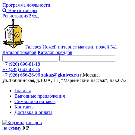
Программа лояльности
Найти товары
Регистрация
Вход
Галерея Ножей
интернет
магазин ножей №1
Каталог товаров
Каталог брендов
+7 (926) 696-81-18
+7 (495) 642-43-76
+7 (926) 656-26-96
zakaz@gknives.ru
г.Москва,
ул.Люблинская, д.102А, ТЦ "Марьинский пассаж", пав.67/2
Главная
Выгодные предложения
Символика на заказ
Контакты
Доставка и оплата
товаров
на сумму
0 Р