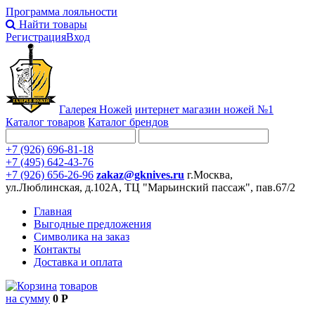
Программа лояльности
Найти товары
Регистрация
Вход
Галерея Ножей
интернет
магазин ножей №1
Каталог товаров
Каталог брендов
+7 (926) 696-81-18
+7 (495) 642-43-76
+7 (926) 656-26-96
zakaz@gknives.ru
г.Москва,
ул.Люблинская, д.102А, ТЦ "Марьинский пассаж", пав.67/2
Главная
Выгодные предложения
Символика на заказ
Контакты
Доставка и оплата
товаров
на сумму
0 Р