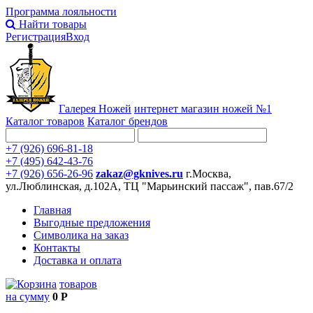
Программа лояльности
Найти товары
Регистрация
Вход
Галерея Ножей
интернет
магазин ножей №1
Каталог товаров
Каталог брендов
+7 (926) 696-81-18
+7 (495) 642-43-76
+7 (926) 656-26-96
zakaz@gknives.ru
г.Москва,
ул.Люблинская, д.102А, ТЦ "Марьинский пассаж", пав.67/2
Главная
Выгодные предложения
Символика на заказ
Контакты
Доставка и оплата
товаров
на сумму
0 Р