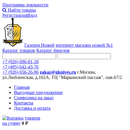
Программа лояльности
Найти товары
Регистрация
Вход
Галерея Ножей
интернет
магазин ножей №1
Каталог товаров
Каталог брендов
+7 (926) 696-81-18
+7 (495) 642-43-76
+7 (926) 656-26-96
zakaz@gknives.ru
г.Москва,
ул.Люблинская, д.102А, ТЦ "Марьинский пассаж", пав.67/2
Главная
Выгодные предложения
Символика на заказ
Контакты
Доставка и оплата
товаров
на сумму
0 Р