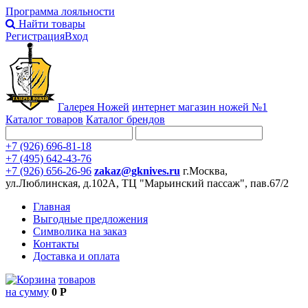
Программа лояльности
Найти товары
Регистрация
Вход
Галерея Ножей
интернет
магазин ножей №1
Каталог товаров
Каталог брендов
+7 (926) 696-81-18
+7 (495) 642-43-76
+7 (926) 656-26-96
zakaz@gknives.ru
г.Москва,
ул.Люблинская, д.102А, ТЦ "Марьинский пассаж", пав.67/2
Главная
Выгодные предложения
Символика на заказ
Контакты
Доставка и оплата
товаров
на сумму
0 Р