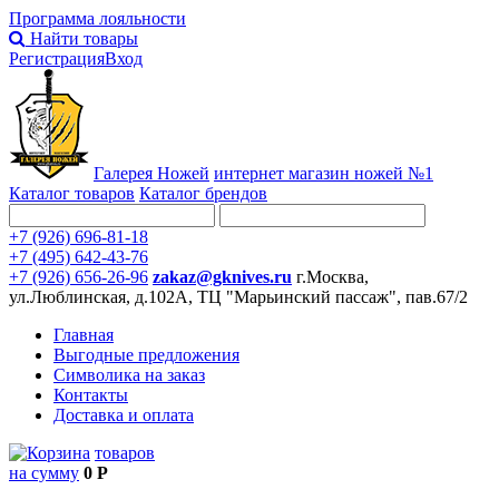
Программа лояльности
Найти товары
Регистрация
Вход
Галерея Ножей
интернет
магазин ножей №1
Каталог товаров
Каталог брендов
+7 (926) 696-81-18
+7 (495) 642-43-76
+7 (926) 656-26-96
zakaz@gknives.ru
г.Москва,
ул.Люблинская, д.102А, ТЦ "Марьинский пассаж", пав.67/2
Главная
Выгодные предложения
Символика на заказ
Контакты
Доставка и оплата
товаров
на сумму
0 Р