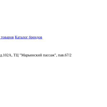
 товаров
Каталог брендов
 д.102А, ТЦ "Марьинский пассаж", пав.67/2