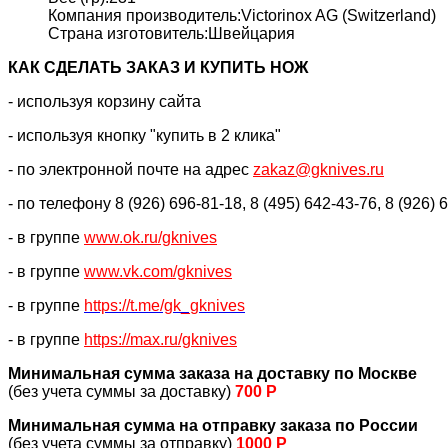
Компания производитель:Victorinox AG (Switzerland)
Страна изготовитель:Швейцария
КАК CДЕЛАТЬ ЗАКАЗ И КУПИТЬ НОЖ
- используя корзину сайта
- используя кнопку "купить в 2 клика"
- по электронной почте на адрес
zakaz@gknives.ru
- по телефону 8 (926) 696-81-18, 8 (495) 642-43-76, 8 (926) 
- в группе
www.ok.ru/gknives
- в группе
www.vk.com/gknives
- в группе
https://
t.me/gk_gknives
- в группе
https://max.ru/gknives
Минимальная сумма заказа на доставку по Москве
(без учета суммы за доставку)
700 Р
Минимальная сумма на отправку заказа по России
(без учета суммы за отправку)
1000 Р