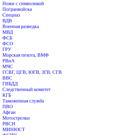
Ножи с символикой
Погранвойска
Спецназ
ВДВ
Военная разведка
МВД
ФСБ
ФСО
ГРУ
Морская пехота, ВМФ
РВиА
МЧС
ГСВГ, ЦГВ, ЮГВ, ЗГВ, СГВ
ВВС
ГИБДД
Следственный комитет
КГБ
Таможенная служба
ПВО
Афган
Мотострелки
РВСН
МИНЮСТ