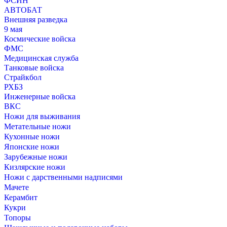
ФСИН
АВТОБАТ
Внешняя разведка
9 мая
Космические войска
ФМС
Медицинская служба
Танковые войска
Страйкбол
РХБЗ
Инженерные войска
ВКС
Ножи для выживания
Метательные ножи
Кухонные ножи
Японские ножи
Зарубежные ножи
Кизлярские ножи
Ножи с дарственными надписями
Мачете
Керамбит
Кукри
Топоры