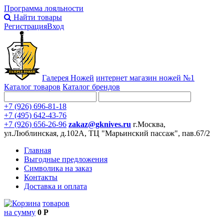
Программа лояльности
Найти товары
Регистрация
Вход
Галерея Ножей
интернет
магазин ножей №1
Каталог товаров
Каталог брендов
+7 (926) 696-81-18
+7 (495) 642-43-76
+7 (926) 656-26-96
zakaz@gknives.ru
г.Москва,
ул.Люблинская, д.102А, ТЦ "Марьинский пассаж", пав.67/2
Главная
Выгодные предложения
Символика на заказ
Контакты
Доставка и оплата
товаров
на сумму
0 Р