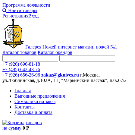
Программа лояльности
Найти товары
Регистрация
Вход
Галерея Ножей
интернет
магазин ножей №1
Каталог товаров
Каталог брендов
+7 (926) 696-81-18
+7 (495) 642-43-76
+7 (926) 656-26-96
zakaz@gknives.ru
г.Москва,
ул.Люблинская, д.102А, ТЦ "Марьинский пассаж", пав.67/2
Главная
Выгодные предложения
Символика на заказ
Контакты
Доставка и оплата
товаров
на сумму
0 Р