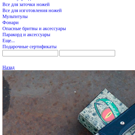
Все для заточки ножей
Все для изготовления ножей
Мультитулы
Фонари
Опасные бритвы и аксессуары
Паракорд и аксессуары
Еще...
Подарочные сертификаты
Назад