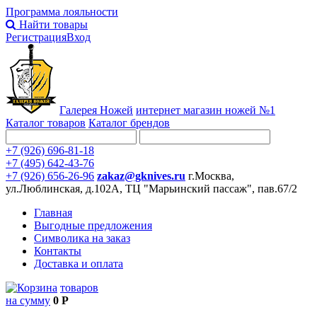
Программа лояльности
Найти товары
Регистрация
Вход
Галерея Ножей
интернет
магазин ножей №1
Каталог товаров
Каталог брендов
+7 (926) 696-81-18
+7 (495) 642-43-76
+7 (926) 656-26-96
zakaz@gknives.ru
г.Москва,
ул.Люблинская, д.102А, ТЦ "Марьинский пассаж", пав.67/2
Главная
Выгодные предложения
Символика на заказ
Контакты
Доставка и оплата
товаров
на сумму
0 Р