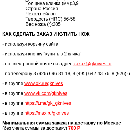
Толщина клинка (мм):3,9
Страна:Россия
Чехол:нейлон
Твердость (HRC):56-58
Вес ножа (г):205
КАК CДЕЛАТЬ ЗАКАЗ И КУПИТЬ НОЖ
- используя корзину сайта
- используя кнопку "купить в 2 клика"
- по электронной почте на адрес
zakaz@gknives.ru
- по телефону 8 (926) 696-81-18, 8 (495) 642-43-76, 8 (926) 
- в группе
www.ok.ru/gknives
- в группе
www.vk.com/gknives
- в группе
https://
t.me/gk_gknives
- в группе
https://max.ru/gknives
Минимальная сумма заказа на доставку по Москве
(без учета суммы за доставку)
700 Р