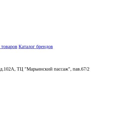
 товаров
Каталог брендов
 д.102А, ТЦ "Марьинский пассаж", пав.67/2