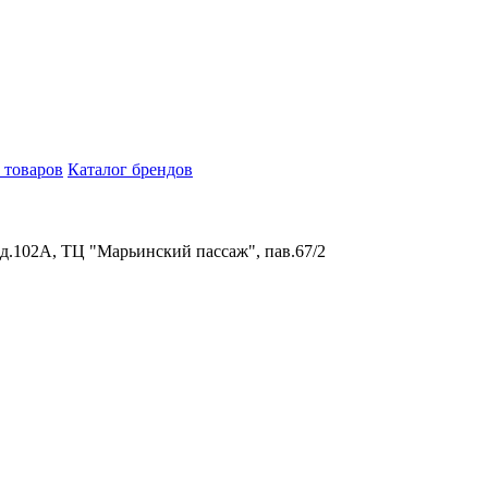
 товаров
Каталог брендов
 д.102А, ТЦ "Марьинский пассаж", пав.67/2