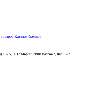
 товаров
Каталог брендов
 д.102А, ТЦ "Марьинский пассаж", пав.67/2