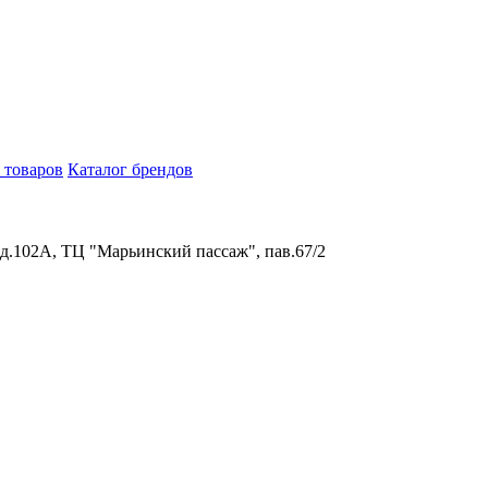
 товаров
Каталог брендов
 д.102А, ТЦ "Марьинский пассаж", пав.67/2