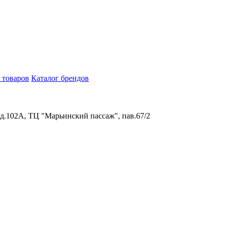
 товаров
Каталог брендов
 д.102А, ТЦ "Марьинский пассаж", пав.67/2