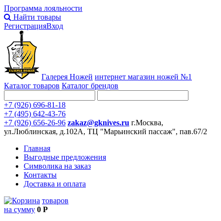
Программа лояльности
Найти товары
Регистрация
Вход
Галерея Ножей
интернет
магазин ножей №1
Каталог товаров
Каталог брендов
+7 (926) 696-81-18
+7 (495) 642-43-76
+7 (926) 656-26-96
zakaz@gknives.ru
г.Москва,
ул.Люблинская, д.102А, ТЦ "Марьинский пассаж", пав.67/2
Главная
Выгодные предложения
Символика на заказ
Контакты
Доставка и оплата
товаров
на сумму
0 Р