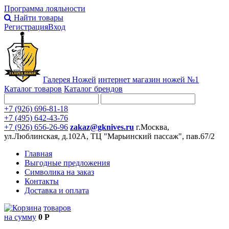
Программа лояльности
Найти товары
Регистрация
Вход
Галерея Ножей
интернет
магазин ножей №1
Каталог товаров
Каталог брендов
+7 (926) 696-81-18
+7 (495) 642-43-76
+7 (926) 656-26-96
zakaz@gknives.ru
г.Москва,
ул.Люблинская, д.102А, ТЦ "Марьинский пассаж", пав.67/2
Главная
Выгодные предложения
Символика на заказ
Контакты
Доставка и оплата
товаров
на сумму
0 Р