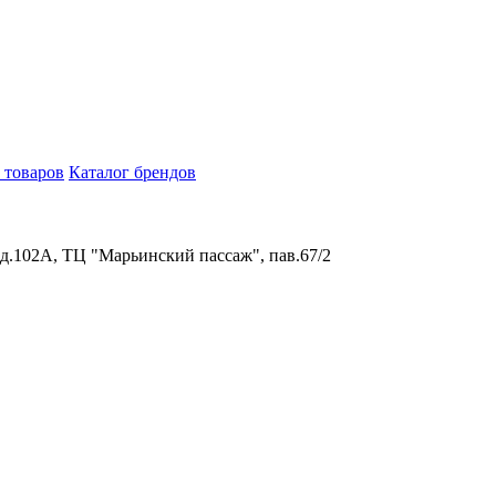
 товаров
Каталог брендов
 д.102А, ТЦ "Марьинский пассаж", пав.67/2