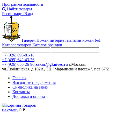
Программа лояльности
Найти товары
Регистрация
Вход
Галерея Ножей
интернет
магазин ножей №1
Каталог товаров
Каталог брендов
+7 (926) 696-81-18
+7 (495) 642-43-76
+7 (926) 656-26-96
zakaz@gknives.ru
г.Москва,
ул.Люблинская, д.102А, ТЦ "Марьинский пассаж", пав.67/2
Главная
Выгодные предложения
Символика на заказ
Контакты
Доставка и оплата
товаров
на сумму
0 Р