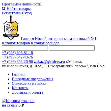
Программа лояльности
Найти товары
Регистрация
Вход
Галерея Ножей
интернет
магазин ножей №1
Каталог товаров
Каталог брендов
+7 (926) 696-81-18
+7 (495) 642-43-76
+7 (926) 656-26-96
zakaz@gknives.ru
г.Москва,
ул.Люблинская, д.102А, ТЦ "Марьинский пассаж", пав.67/2
Главная
Выгодные предложения
Символика на заказ
Контакты
Доставка и оплата
товаров
на сумму
0 Р