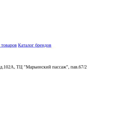
 товаров
Каталог брендов
 д.102А, ТЦ "Марьинский пассаж", пав.67/2