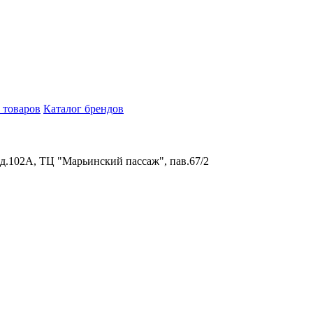
 товаров
Каталог брендов
 д.102А, ТЦ "Марьинский пассаж", пав.67/2