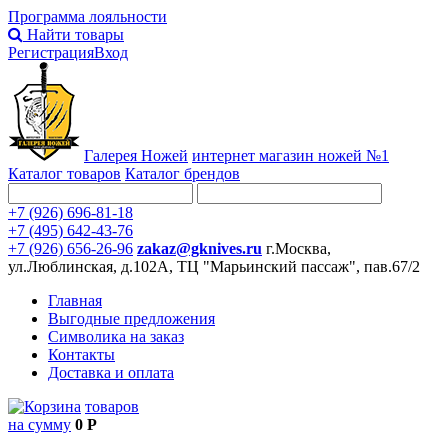
Программа лояльности
Найти товары
Регистрация
Вход
Галерея Ножей
интернет
магазин ножей №1
Каталог товаров
Каталог брендов
+7 (926) 696-81-18
+7 (495) 642-43-76
+7 (926) 656-26-96
zakaz@gknives.ru
г.Москва,
ул.Люблинская, д.102А, ТЦ "Марьинский пассаж", пав.67/2
Главная
Выгодные предложения
Символика на заказ
Контакты
Доставка и оплата
товаров
на сумму
0 Р