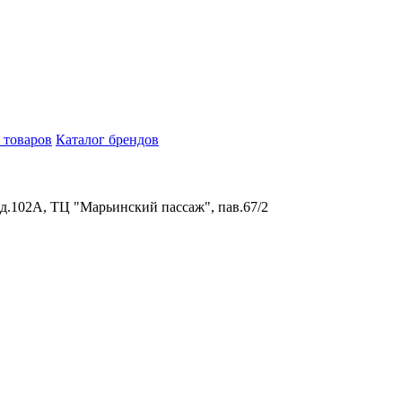
 товаров
Каталог брендов
 д.102А, ТЦ "Марьинский пассаж", пав.67/2